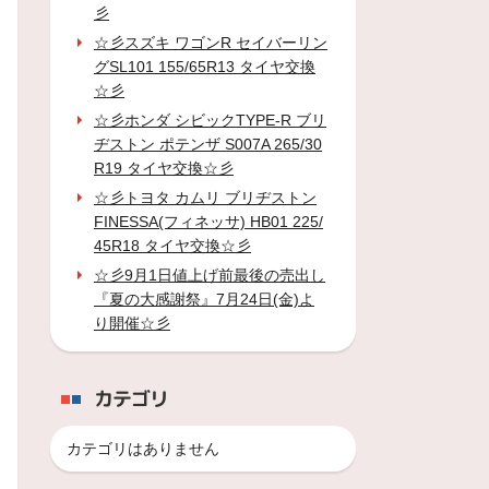
彡
☆彡スズキ ワゴンR セイバーリン
グSL101 155/65R13 タイヤ交換
☆彡
☆彡ホンダ シビックTYPE-R ブリ
ヂストン ポテンザ S007A 265/30
R19 タイヤ交換☆彡
☆彡トヨタ カムリ ブリヂストン
FINESSA(フィネッサ) HB01 225/
45R18 タイヤ交換☆彡
☆彡9月1日値上げ前最後の売出し
『夏の大感謝祭』7月24日(金)よ
り開催☆彡
カテゴリ
カテゴリはありません