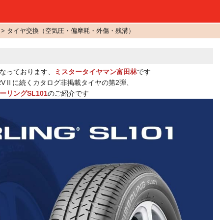
 > タイヤ交換（空気圧・偏摩耗・外傷・残溝）
なっております、
ミスタータイヤマン富田林
です
 RVⅡに続くカタログ非掲載タイヤの第2弾、
ーリングSL101
のご紹介です