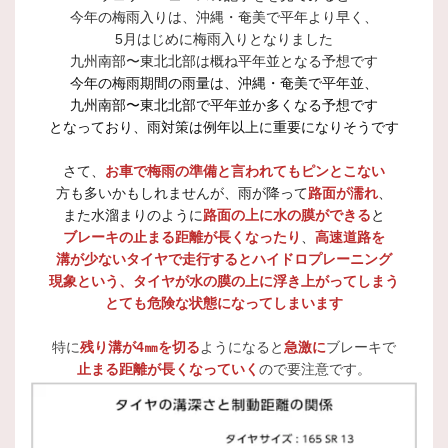
今年の梅雨入りは、沖縄・奄美で平年より早く、
5月はじめに梅雨入りとなりました
九州南部〜東北北部は概ね平年並となる予想です
今年の梅雨期間の雨量は、沖縄・奄美で平年並、
九州南部〜東北北部で平年並か多くなる予想です
となっており、雨対策は例年以上に重要になりそうです
さて、
お車で梅雨の準備と言われてもピンとこない
方も多いかもしれませんが、雨が降って
路面が濡れ
、
また水溜まりのように
路面の上に水の膜ができる
と
ブレーキの止まる距離が長くなったり
、
高速道路を
溝が少ないタイヤで走行するとハイドロプレーニング
現象という、タイヤが水の膜の上に浮き上がってしまう
とても危険な状態になってしまいます
特に
残り溝が
4㎜を切る
ようになると
急激に
ブレーキで
止まる距離が長くなっていく
ので要注意です。