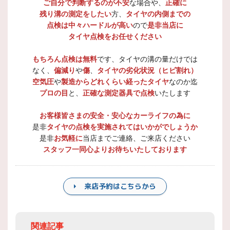
ご自分で判断するのが不安
な場合や、
正確に
残り溝の測定をしたい
方、
タイヤの内側までの
点検は中々ハードルが高い
ので
是非当店に
タイヤ点検をお任せください
もちろん点検は無料
です、タイヤの溝の量だけでは
なく、
偏減り
や
傷
、
タイヤの劣化状況（ヒビ割れ）
空気圧
や
製造からどれくらい経ったタイヤ
なのか迄
プロの目
と、
正確な測定器具で点検
いたします
お客様皆さまの安全・安心なカーライフの為に
是非
タイヤの点検を実施されてはいかがでしょうか
是非
お気軽に
当店までご連絡、ご来店ください
スタッフ一同心よりお待ちいたしております
来店予約はこちらから
関連記事