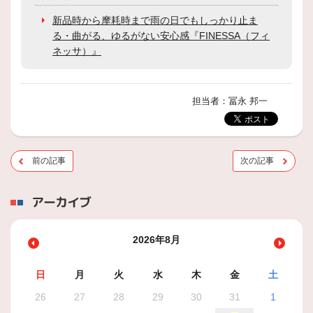
新品時から摩耗時まで雨の日でもしっかり止ま
る・曲がる、ゆるがない安心感『FINESSA（フィ
ネッサ）』
担当者：冨永 邦一
前の記事
次の記事
アーカイブ
2026年8月
日
月
火
水
木
金
土
26
27
28
29
30
31
1