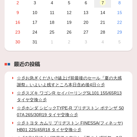
2
3
4
5
6
7
8
9
10
11
12
13
14
15
16
17
18
19
20
21
22
23
24
25
26
27
28
29
30
31
1
2
3
4
5
最近の投稿
☆彡お急ぎください‼値上げ前最後のセール『夏の大感
謝祭』いよいよ残すところ本日含め後4日☆彡
☆彡スズキ ワゴンR セイバーリングSL101 155/65R13
タイヤ交換☆彡
☆彡ホンダ シビックTYPE-R ブリヂストン ポテンザ S0
07A 265/30R19 タイヤ交換☆彡
☆彡トヨタ カムリ ブリヂストン FINESSA(フィネッサ)
HB01 225/45R18 タイヤ交換☆彡