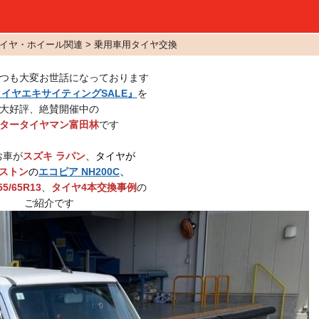
イヤ・ホイール関連 > 乗用車用タイヤ交換
つも大変お世話になっております
イヤエキサイティングSALE』
を
大好評、絶賛開催中の
タータイヤマン富田林
です
お車が
スズキ ラパン
、タイヤが
ストン
の
エコピア NH200C
、
55/65R13
、
タイヤ4本交換事例
の
ご紹介です