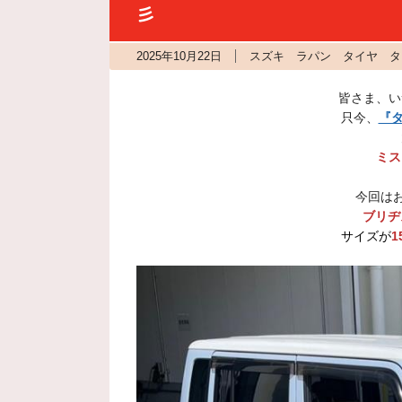
彡
2025年10月22日
スズキ ラパン タイヤ タ
皆さま、い
只今、
『タ
ミス
今回は
ブリヂ
サイズが
1