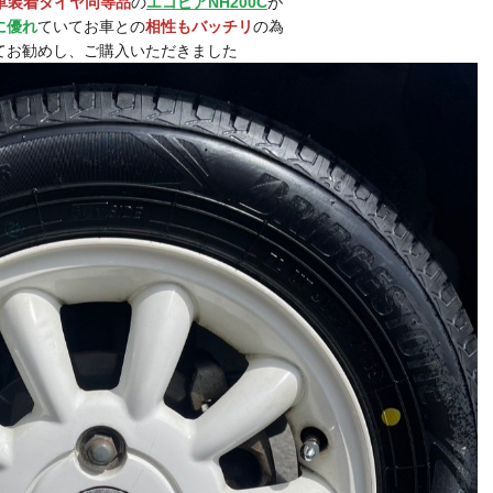
車装着タイヤ同等品
の
エコピアNH200C
が
に優れ
ていてお車との
相性もバッチリ
の為
てお勧めし、ご購入いただきました