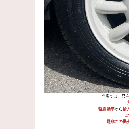
当店では、只
軽自動車
から
輸
ご
是非この機