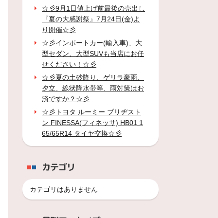
☆彡9月1日値上げ前最後の売出し
『夏の大感謝祭』7月24日(金)よ
り開催☆彡
☆彡インポートカー(輸入車)、大
型セダン、大型SUVも当店にお任
せください！☆彡
☆彡夏の土砂降り、ゲリラ豪雨、
夕立、線状降水帯等、雨対策はお
済ですか？☆彡
☆彡トヨタ ルーミー ブリヂスト
ン FINESSA(フィネッサ) HB01 1
65/65R14 タイヤ交換☆彡
カテゴリ
カテゴリはありません