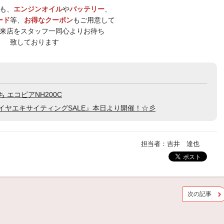
も、
エンジンオイル
や
バッテリー
、
ード
等、
お得なクーポン
もご用意して
来店をスタッフ一同心よりお待ち
致しております
 エコピアNH200C
 『タイヤエキサイティングSALE』本日より開催！☆彡
担当者：吉井 達也
次の記事