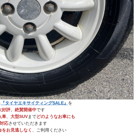
今
『タイヤエキサイティングSALE』
を
大好評、絶賛開催中
です
入車
、
大型SUV
まで
どのようなお車にも
対応
させていただきます
会をお見逃しなく
、ご利用ください