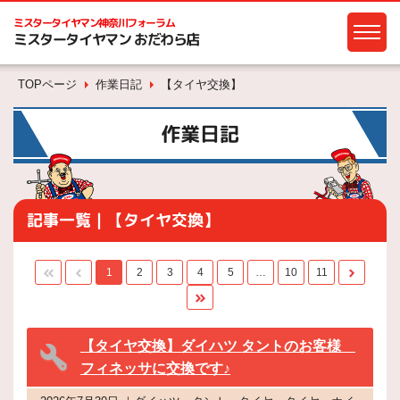
ミスタータイヤマン
神奈川フォーラム
ミスタータイヤマン おだわら店
TOPページ
作業日記
【タイヤ交換】
作業日記
記事一覧｜【タイヤ交換】
1
2
3
4
5
…
10
11
【タイヤ交換】ダイハツ タントのお客様
フィネッサに交換です♪