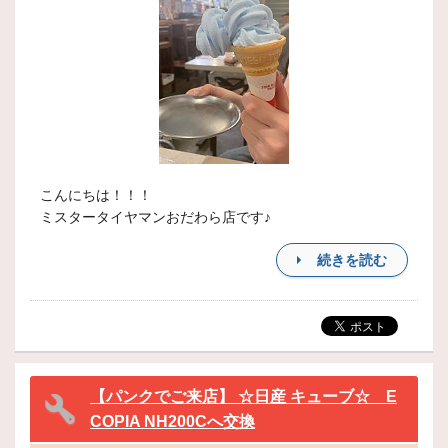
こんにちは！！！
ミスタータイヤマンおだわら店です♪
続きを読む
【パンクでご来店】 ☆日産 キューブ☆ E
COPIA NH200Cへ交換