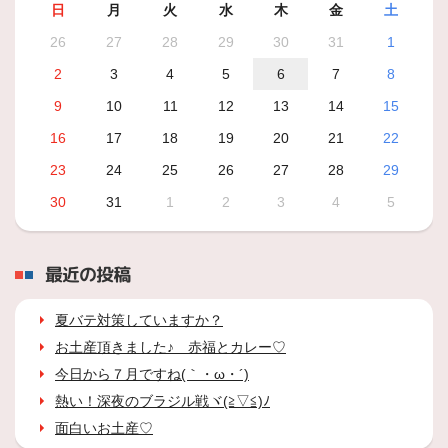
日
月
火
水
木
金
土
26
27
28
29
30
31
1
2
3
4
5
6
7
8
9
10
11
12
13
14
15
16
17
18
19
20
21
22
23
24
25
26
27
28
29
30
31
1
2
3
4
5
最近の投稿
夏バテ対策していますか？
お土産頂きました♪ 赤福とカレー♡
今日から７月ですね(｀・ω・´)
熱い！深夜のブラジル戦ヾ(≧▽≦)ﾉ
面白いお土産♡