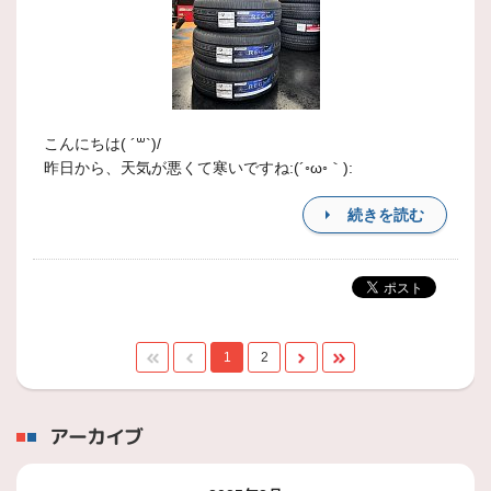
こんにちは( ´꒳`)/
昨日から、天気が悪くて寒いですね:(´◦ω◦｀):
続きを読む
1
2
アーカイブ