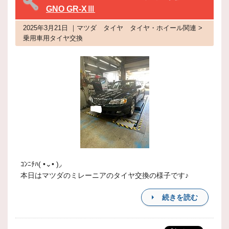
GNO GR-XⅢ
2025年3月21日 ｜マツダ タイヤ タイヤ・ホイール関連 >
乗用車用タイヤ交換
ｺﾝﾆﾁﾊ( •⌄• )◞
本日はマツダのミレーニアのタイヤ交換の様子です♪
続きを読む