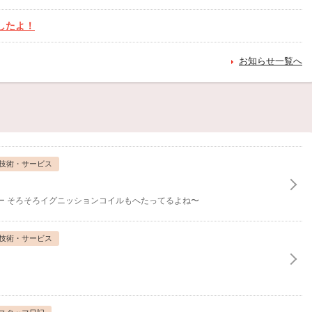
したよ！
したよ！
お知らせ一覧へ
お休み！
したよ！
したよ！
技術・サービス
ございます！
ー
そろそろイグニッションコイルもへたってるよね〜
技術・サービス