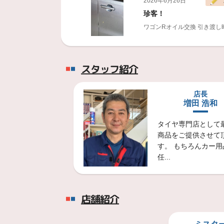
2026年6月26日
珍客！
ワゴンRオイル交換
引き渡し
2026年6月26日
スタッフ紹介
縁石！
ワゴンRスマイルのお客様縁
店長
増田 浩和
2026年6月25日
アライメント調整！
タイヤ専門店として
スペーシアカスタムアライメ
商品をご提供させて
す。 もちろんカー用
任...
2026年6月22日
２０万キロ！
アクティさん
タイヤ交換・エ
店舗紹介
2026年6月22日