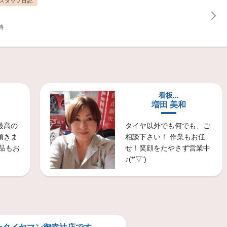
スタッフ日記
時
技術・サービス
石にぶつかりご来店。
ホイールを取り寄せさせていただき安全の為にタイヤも交換させていただきました。
看板...
増田 美和
技術・サービス
最高の
タイヤ以外でも何でも、ご
ント調整！
ありがとうございます。
頂きま
相談下さい！ 作業もお任
品もお
せ！笑顔をたやさず営業中
♪(*'▽')
スタッフ日記
ンジンオイル・エレメント・
技術・サービス