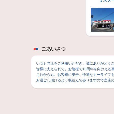
ミスタ
２０万キロ！
アクティさん
タイヤ交換・エ
2026年6月21日
オイル交換！
ヴォクシー
エブリー
ごあいさつ
2026年6月21日
オイル交換！
ヴォクシー
エブリー
いつも当店をご利用いただき、
誠にありがとう
皆様に支えられて、お陰様で
15
周年を向けえる
これからも、お客様に安全、快適なカーライフ
2026年6月18日
お過ごし頂けるよう
取組んで参りますので当店
POTENZA RE-71RZ !
スバル シフォン
POTENZA R
2026年6月18日
POTENZA RE-71RZ !