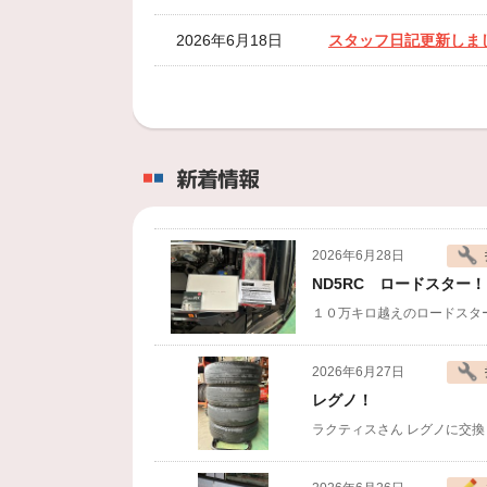
2026年6月18日
スタッフ日記更新しま
2026年6月12日
スタッフ日記更新しま
2026年5月1日
ゴールデンウイークの
新着情報
2026年2月13日
スタッフ日記更新しま
2026年1月30日
スタッフ日記更新しま
2026年6月28日
ND5RC ロードスター！
2026年1月1日
明けましておめでとう
１０万キロ越えのロードスタ
2025年12月29日
２０２５年度！
2026年6月27日
2025年12月24日
お休みのご案内！
レグノ！
ラクティスさん
レグノに交換