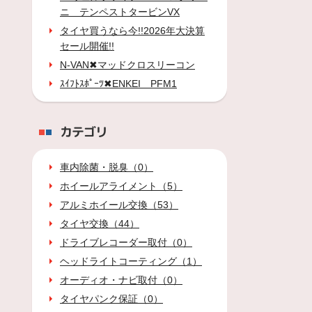
ニ テンペストタービンVX
タイヤ買うなら今!!2026年大決算
セール開催!!
N-VAN✖マッドクロスリーコン
ｽｲﾌﾄｽﾎﾟｰﾂ✖ENKEI PFM1
カテゴリ
車内除菌・脱臭（0）
ホイールアライメント（5）
アルミホイール交換（53）
タイヤ交換（44）
ドライブレコーダー取付（0）
ヘッドライトコーティング（1）
オーディオ・ナビ取付（0）
タイヤパンク保証（0）