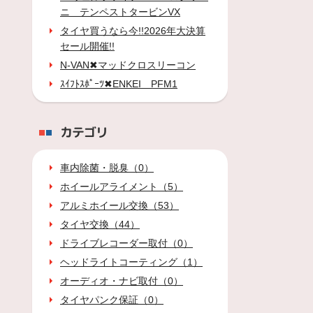
ニ テンペストタービンVX
タイヤ買うなら今!!2026年大決算
セール開催!!
N-VAN✖マッドクロスリーコン
ｽｲﾌﾄｽﾎﾟｰﾂ✖ENKEI PFM1
カテゴリ
車内除菌・脱臭（0）
ホイールアライメント（5）
アルミホイール交換（53）
タイヤ交換（44）
ドライブレコーダー取付（0）
ヘッドライトコーティング（1）
オーディオ・ナビ取付（0）
タイヤパンク保証（0）