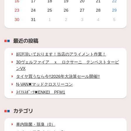
16
17
18
19
20
21
22
23
24
25
26
27
28
29
30
31
1
2
3
4
5
最近の投稿
好評頂いております！当店のアライメント作業！
30ヴェルファイア ｘ ロクサーニ テンペストタービ
ンVX
タイヤ買うなら今!!2026年大決算セール開催!!
N-VAN✖マッドクロスリーコン
ｽｲﾌﾄｽﾎﾟｰﾂ✖ENKEI PFM1
カテゴリ
車内除菌・脱臭（0）