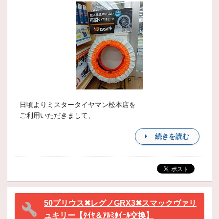
日頃よりミスタータイヤマン松本店を
ご利用いただきまして、
続きを読む
50プリウス✖レグノGRX3✖スマックヴァリ
ュキリー【ﾀｲﾔ＆ｱﾙﾐﾎｲｰﾙ交換】