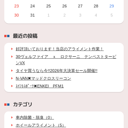
23
24
25
26
27
28
29
30
31
1
2
3
4
5
最近の投稿
好評頂いております！当店のアライメント作業！
30ヴェルファイア ｘ ロクサーニ テンペストタービ
ンVX
タイヤ買うなら今!!2026年大決算セール開催!!
N-VAN✖マッドクロスリーコン
ｽｲﾌﾄｽﾎﾟｰﾂ✖ENKEI PFM1
カテゴリ
車内除菌・脱臭（0）
ホイールアライメント（5）