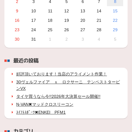
2
3
4
5
6
7
8
9
10
11
12
13
14
15
16
17
18
19
20
21
22
23
24
25
26
27
28
29
30
31
1
2
3
4
5
最近の投稿
好評頂いております！当店のアライメント作業！
30ヴェルファイア ｘ ロクサーニ テンペストタービ
ンVX
タイヤ買うなら今!!2026年大決算セール開催!!
N-VAN✖マッドクロスリーコン
ｽｲﾌﾄｽﾎﾟｰﾂ✖ENKEI PFM1
カテゴリ