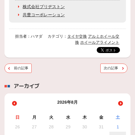
株式会社ブリヂストン
共豊コーポレーション
担当者：ハマダ カテゴリ：
タイヤ交換
アルミホイール交
換
ホイールアライメント
前の記事
次の記事
アーカイブ
2026年8月
日
月
火
水
木
金
土
26
27
28
29
30
31
1