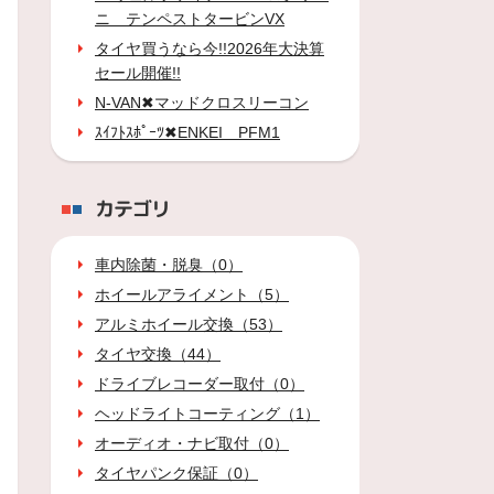
ニ テンペストタービンVX
タイヤ買うなら今!!2026年大決算
セール開催!!
N-VAN✖マッドクロスリーコン
ｽｲﾌﾄｽﾎﾟｰﾂ✖ENKEI PFM1
カテゴリ
車内除菌・脱臭（0）
ホイールアライメント（5）
アルミホイール交換（53）
タイヤ交換（44）
ドライブレコーダー取付（0）
ヘッドライトコーティング（1）
オーディオ・ナビ取付（0）
タイヤパンク保証（0）