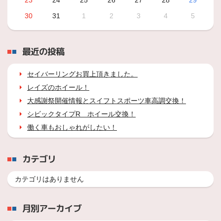
23
24
25
26
27
28
29
30
31
1
2
3
4
5
最近の投稿
セイバーリングお買上頂きました。
レイズのホイール！
大感謝祭開催情報とスイフトスポーツ車高調交換！
シビックタイプR ホイール交換！
働く車もおしゃれがしたい！
カテゴリ
カテゴリはありません
月別アーカイブ