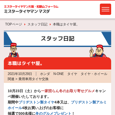
ミスタータイヤマン
大阪・和歌山フォーラム
ミスタータイヤマン マスダ
TOPページ
スタッフ日記
本職はタイヤ屋。
スタッフ日記
本職はタイヤ屋。
2021年10月29日
ホンダ N-ONE タイヤ タイヤ・ホイール
関連 > 乗用車用タイヤ交換
10月23日（土）から
一家団らん冬のお取り寄せグルメ
キャン
ペ開催いたしております。
期間中
ブリヂストン製タイヤ
4本又は、
ブリヂストン製アルミ
ホイール
4枚お買い上げのお客様に
抽選で300名様に
冬のグルメプレゼント
！