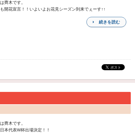
は齊木です。
も開花宣言！！いよいよお花見シーズン到来でぇーす↑↑
続きを読む
は齊木です。
日本代表W杯出場決定！！