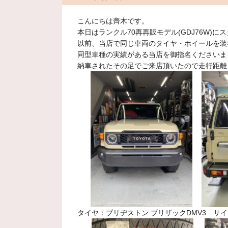
こんにちは齊木です。
本日はランクル70再再販モデル(GDJ76W)
以前、当店で同じ車両のタイヤ・ホイールを装
同型車種の実績がある当店を御指名ください
納車されたその足でご来店頂いた
タイヤ：ブリヂストン ブリザックDMV3 サイズ：2