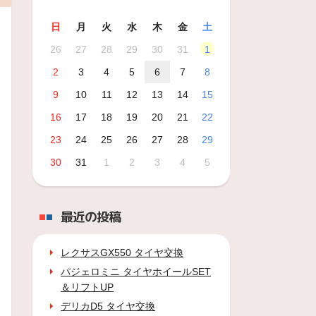
日
月
火
水
木
金
土
26
27
28
29
30
31
1
2
3
4
5
6
7
8
9
10
11
12
13
14
15
16
17
18
19
20
21
22
23
24
25
26
27
28
29
30
31
1
2
3
4
5
最近の投稿
レクサスGX550 タイヤ交換
パジェロミニ タイヤホイールSET
＆リフトUP
デリカD5 タイヤ交換