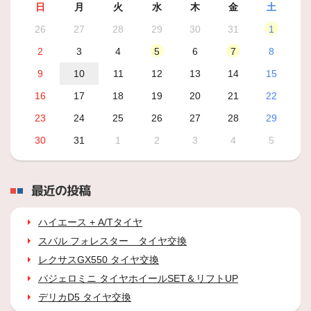
日
月
火
水
木
金
土
26
27
28
29
30
31
1
2
3
4
5
6
7
8
9
10
11
12
13
14
15
16
17
18
19
20
21
22
23
24
25
26
27
28
29
30
31
1
2
3
4
5
最近の投稿
ハイエース + A/Tタイヤ
スバル フォレスター タイヤ交換
レクサスGX550 タイヤ交換
パジェロミニ タイヤホイールSET＆リフトUP
デリカD5 タイヤ交換