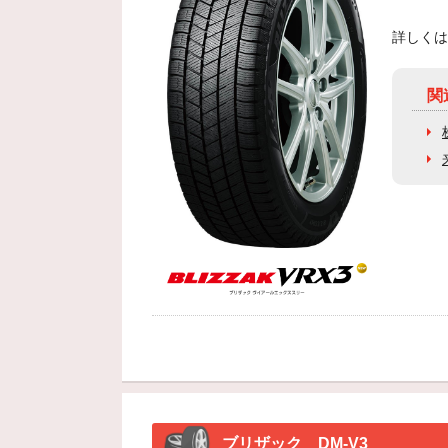
詳しくは
関
ブリザック DM-V3