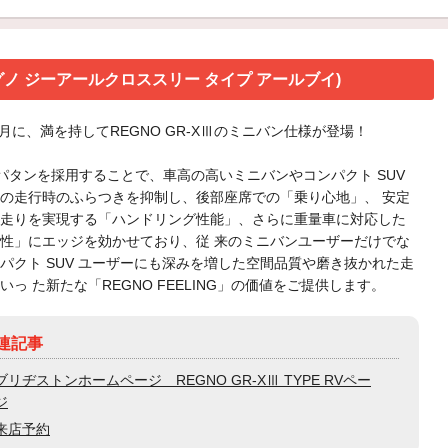
V(レグノ ジーアールクロススリー タイプ アールブイ)
年2月に、満を持してREGNO GR-XⅢのミニバン仕様が登場！
用パタンを採用することで、車高の高いミニバンやコンパクト SUV
の走行時のふらつきを抑制し、後部座席での「乗り心地」、 安定
走りを実現する「ハンドリング性能」、さらに重量車に対応した
性」にエッジを効かせており、従 来のミニバンユーザーだけでな
パクト SUV ユーザーにも深みを増した空間品質や磨き抜かれた走
いっ た新たな「REGNO FEELING」の価値をご提供します。
連記事
ブリヂストンホームページ REGNO GR-XⅢ TYPE RVペー
ジ
来店予約