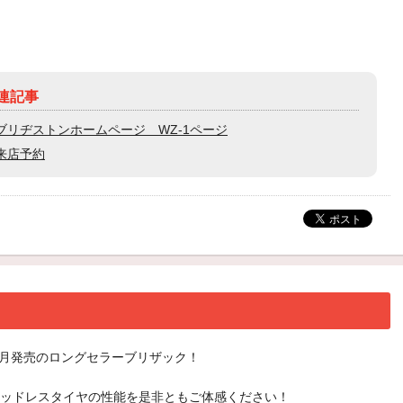
連記事
ブリヂストンホームページ WZ-1ページ
来店予約
年9月発売のロングセラーブリザック！
ッドレスタイヤの性能を是非ともご体感ください！