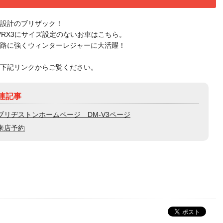
用設計のブリザック！
＆VRX3にサイズ設定のないお車はこちら。
路に強くウィンターレジャーに大活躍！
下記リンクからご覧ください。
連記事
ブリヂストンホームページ DM-V3ページ
来店予約