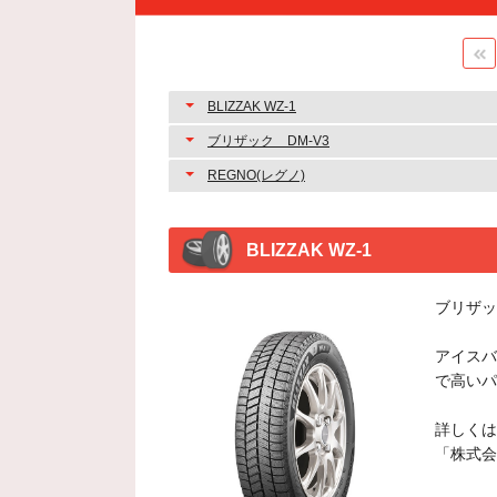
BLIZZAK WZ-1
ブリザック DM-V3
REGNO(レグノ)
BLIZZAK WZ-1
ブリザッ
アイスバ
で高いパ
詳しくは
「株式会