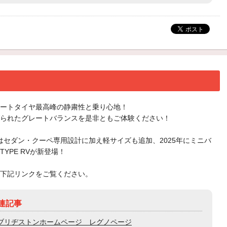
ートタイヤ最高峰の静粛性と乗り心地！
られたグレートバランスを是非ともご体験ください！
Ⅲはセダン・クーペ専用設計に加え軽サイズも追加、2025年にミニバ
TYPE RVが新登場！
下記リンクをご覧ください。
連記事
ブリヂストンホームページ レグノページ