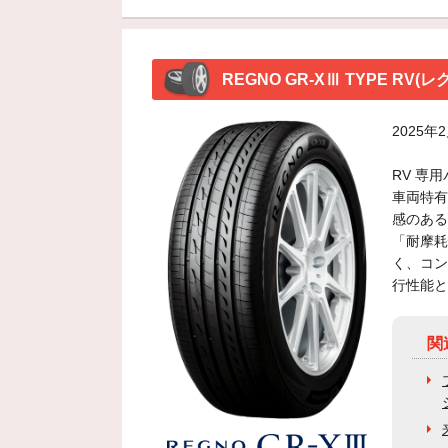
REGNO GR-XⅢ TYPE R
2025
RV 専
車両特有
感のある
「耐摩耗
く、コン
行性能と
関