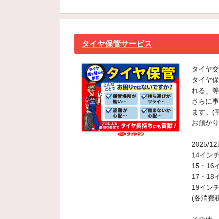
タイヤ保管サービス
タイヤ交
タイヤ保
れる」等
さらに事
ます。(
お預かり
2025
14インチ
15・16
17・18
19インチ
(各消費