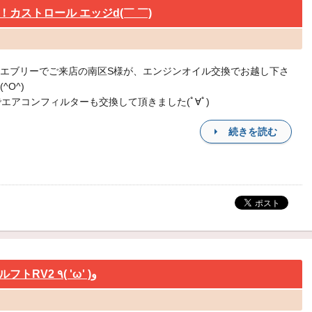
カストロール エッジd(￣ ￣)
エブリーでご来店の南区S様が、エンジンオイル交換でお越し下さ
^O^)
加でエアコンフィルターも交換して頂きました(ﾟ∀ﾟ)
続きを読む
ヴェルファイアのタイヤ交換！ルフトRV2 ٩( 'ω' )و