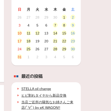
日
月
火
水
木
金
土
26
27
28
29
30
1
2
3
4
5
6
7
8
9
10
11
12
13
14
15
16
17
18
19
20
21
22
23
24
25
26
27
28
29
30
31
1
2
3
4
5
6
最近の投稿
STELLA oil change
ヒビ割れタイヤから新品交換
当店ご近所の陽気なお姉さんご来
店(ﾟ∀ﾟ) by eK WAGON!!