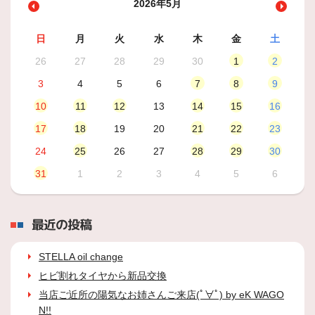
2026年5月
日
月
火
水
木
金
土
26
27
28
29
30
1
2
3
4
5
6
7
8
9
10
11
12
13
14
15
16
17
18
19
20
21
22
23
24
25
26
27
28
29
30
31
1
2
3
4
5
6
最近の投稿
STELLA oil change
ヒビ割れタイヤから新品交換
当店ご近所の陽気なお姉さんご来店(ﾟ∀ﾟ) by eK WAGO
N!!