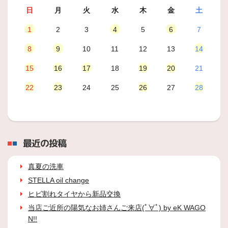
日
月
火
水
木
金
土
1
2
3
4
5
6
7
8
9
10
11
12
13
14
15
16
17
18
19
20
21
22
23
24
25
26
27
28
最近の投稿
真夏の洗車
STELLA oil change
ヒビ割れタイヤから新品交換
当店ご近所の陽気なお姉さんご来店(ﾟ∀ﾟ) by eK WAGO
N!!