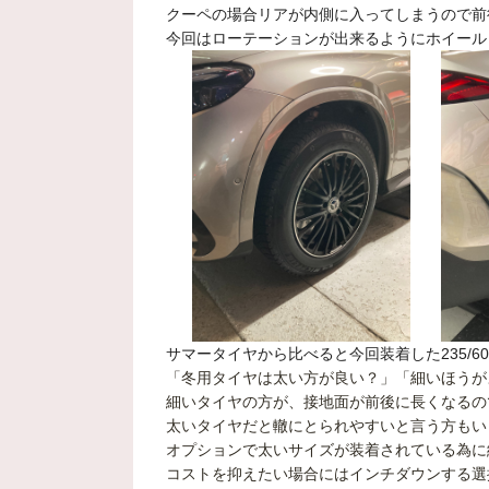
クーペの場合リアが内側に入ってしまうので前
今回はローテーションが出来るようにホイール
サマータイヤから比べると今回装着した235/6
「冬用タイヤは太い方が良い？」
「細いほうが
細いタイヤの方が、接地面が前後に長くなるの
太いタイヤだと轍にとられやすいと言う方もい
オプションで太いサイズが装着されている為に
コストを抑えたい場合にはインチダウン
する
選