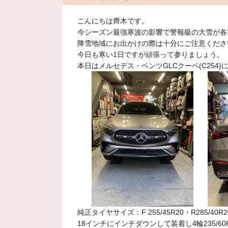
こんにちは齊木です。
今シーズン最強寒波の影響で警報級の大雪が各
降雪地域にお出かけの際は十分にご注意くださ
今日も寒い1日ですが頑張って参りましょう。
本日はメルセデス・ベンツGLCクーペ(C254
純正タイヤサイズ：F 255/45R20・R285/40R2
18インチにインチダウンして装着し4輪235/6