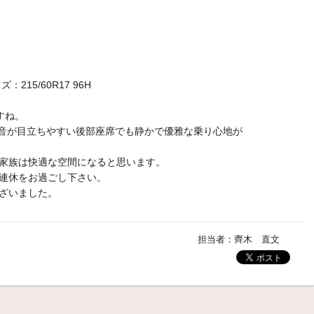
215/60R17 96H
すね。
すく車内音が目立ちやすい後部座席でも静かで優雅な乗り心地が
家族は快適な空間になると思います。
連休をお過ごし下さい。
ざいました。
担当者：齊木 直文