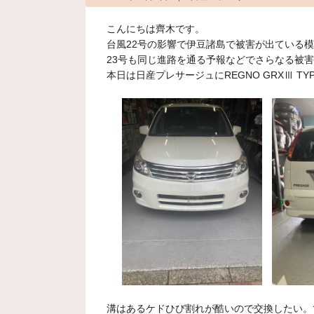
こんにちは齊木です。
台風22号の影響で伊豆諸島で被害が出ている
23号も同じ進路を通る予報などでさらなる被
本日は日産プレサージュにREGNO GRXⅢ TY
溝はあるケドひび割れが酷いので交換したい。