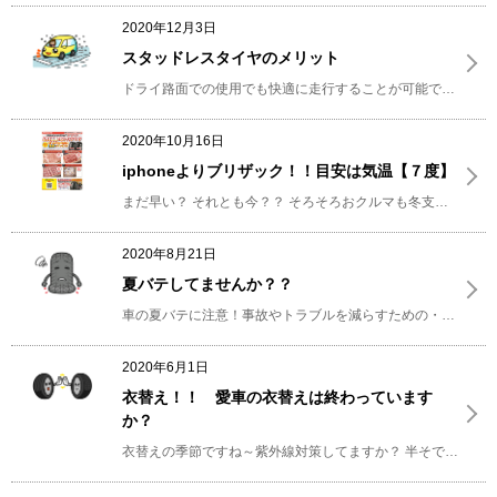
2020年12月3日
スタッドレスタイヤのメリット
ドライ路面での使用でも快適に走行することが可能で、もちろん雪道や凍結路で威力を発揮してくれる、
2020年10月16日
iphoneよりブリザック！！目安は気温【７度】
まだ早い？ それとも今？？
そろそろおクルマも冬支度のシーズン！
2020年8月21日
夏バテしてませんか？？
車の夏バテに注意！事故やトラブルを減らすための・・・
クル
2020年6月1日
衣替え！！ 愛車の衣替えは終わっています
か？
衣替えの季節ですね～紫外線対策してますか？
半そでだとまだ肌寒い時もありますが、子供は結構平気なんでしょうね！？