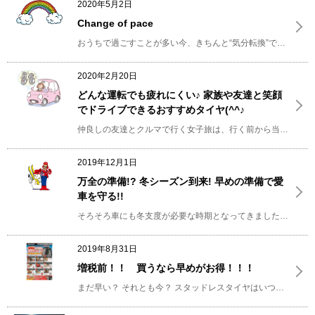
2020年5月2日
Change of pace
おうちで過ごすことが多い今、きちんと“気分転換”できていますか？
2020年2月20日
どんな運転でも疲れにくい♪ 家族や友達と笑顔
でドライブできるおすすめタイヤ(^^♪
仲良しの友達とクルマで行く女子旅は、行く前から当日までずっとワクワクして気合が入りますよね？！
2019年12月1日
万全の準備!? 冬シーズン到来! 早めの準備で愛
車を守る!!
そろそろ車にも冬支度が必要な時期となってきました。
まだ早
2019年8月31日
増税前！！ 買うなら早めがお得！！！
まだ早い？ それとも今？ スタッドレスタイヤはいつ買うのがお得なのか？？