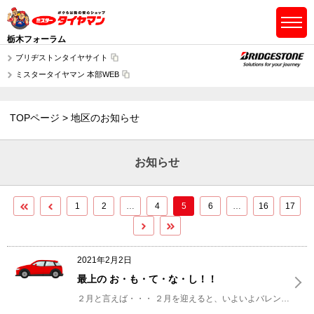
栃木フォーラム
ブリヂストンタイヤサイト
ミスタータイヤマン 本部WEB
TOPページ
地区のお知らせ
お知らせ
1
2
…
4
5
6
…
16
17
2021年2月2日
最上の お・も・て・な・し！！
２月と言えば・・・
２月を迎えると、いよいよバレンタインデーが近づいてきますね！？