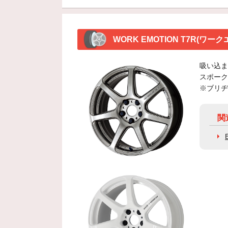
WORK EMOTION T7R(ワ
吸い込ま
スポーク
※ブリヂ
関