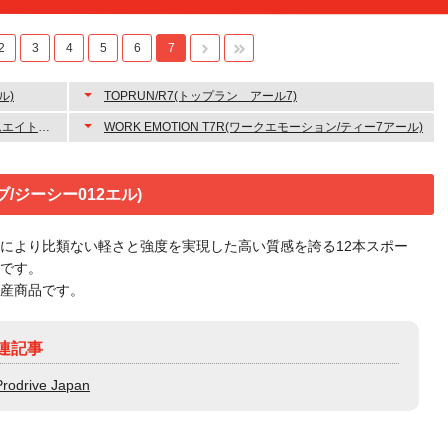
2
3
4
5
6
7
ル)
TOPRUN/R7(トップラン アール7)
WORK EMOTION M8R(ワークエモーション/エムエイトアール)
WORK EMOTION T7R(ワークエモーション/ティー7アール)
ライブ/ジーシー012エル)
により比類ない軽さと強度を実現した高い質感を誇る12本スポー
です。
産商品です。
連記事
Prodrive Japan