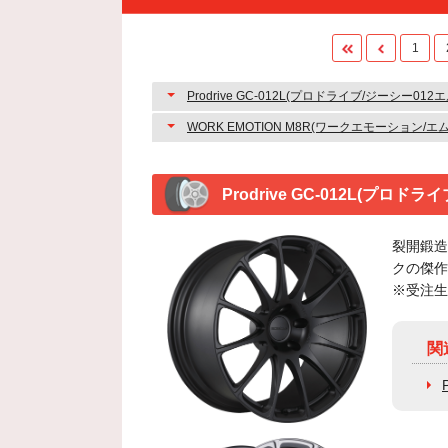
1
Prodrive GC-012L(プロドライブ/ジーシー012エ
Prodrive GC-012L(プロド
裂開鍛造
クの傑作
※受注生
関