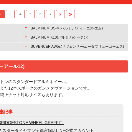
2
3
4
5
6
7
BALMINUM DS-M(バルミナ/ディーエス-エム)
BALMINUM K10(バルミナ/ケーテン)
SUVENCER AW5s(サヴェンサー/エーダブリューゴーエス)
エーアール12)
トンのスタンダードアルミホイール。
えた12本スポークのガンメタヴァージョンです。
純正ナット対応サイズもあります。
連記事
BRIDGESTONE WHEEL GRAFFITI
ミスタータイヤマン宇都宮錦店LINE公式アカウント