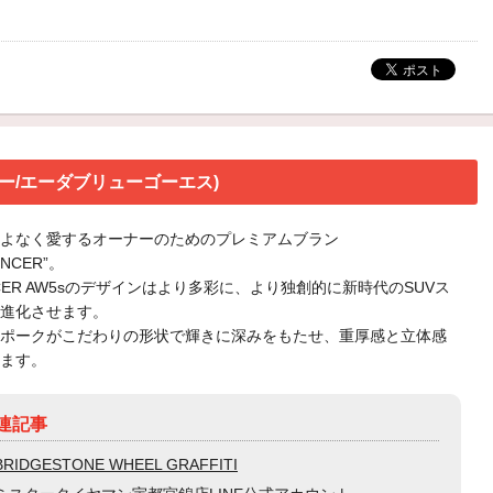
ンサー/エーダブリューゴーエス)
こよなく愛するオーナーのためのプレミアムブラン
ENCER”。
NCER AW5sのデザインはより多彩に、より独創的に新時代のSUVス
進化させます。
ポークがこだわりの形状で輝きに深みをもたせ、重厚感と立体感
ます。
連記事
BRIDGESTONE WHEEL GRAFFITI