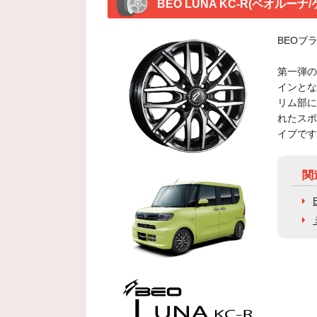
BEO LUNA KC-R(ベオルー
BEOブ
第一弾の
インとな
リム部に
れたスポ
イプです
関