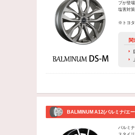
プが登場
塩害対策
※トヨタ
関
BALMINUM A12(バルミナ/エ
バルミナA
スタイリ