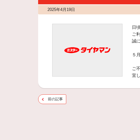
2025年4月19日
日
ご
誠
５月
ご
宜
前の記事