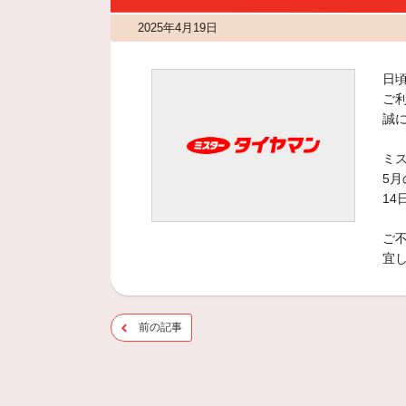
2025年4月19日
日
ご
誠
ミ
5月
1
ご
宜
前の記事