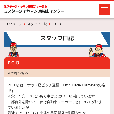
ミスタータイヤマン
埼玉フォーラム
ミスタータイヤマン 東松山インター
TOPページ
スタッフ日記
P.C.D
スタッフ日記
P.C.D
2024年12月22日
P.C.Dとは ナット座ピッチ直径（Pitch Circle Diameter)の略
です
４穴 ５穴 ６穴があり車ごとにP.C.Dが違っています
一部例外を除いて 昔は自動車メーカーごとにP.C.Dが決まっ
ていましたが
最近では おそらく車体の共同開発の影響なのか