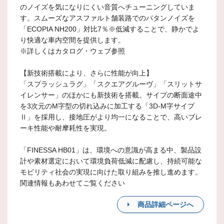
のノイズを気になりにくい音質へチューニングしていま
す。スムーズなアスファルト舗装路でのパタンノイズを
「ECOPIA NH200」対比7％※低減することで、静かでよ
り快適な車内空間を提供します。
※詳しくはカタログ・ウェブ参照
【新技術搭載により、さらに性能が向上】
「スプラッシュラグ」「スクエアグルーヴ」「スリットサ
イレンサー」のほかにも新技術を搭載。サイプの断面途中
を3次元のM字型の切れ込みに加工する「3D-M字サイプ
Ⅱ」を採用し、接地圧がより均一になることで、高いブレ
ーキ性能や耐摩耗性を実現。
「FINESSA HB01」は、環境への意識が高まる中、製品設
計や素材選定において環境負荷低減に配慮し、持続可能な
モビリティ社会の実現に向けた取り組みを推し進めます。
関連情報もあわせてご覧ください
商品詳細ページへ