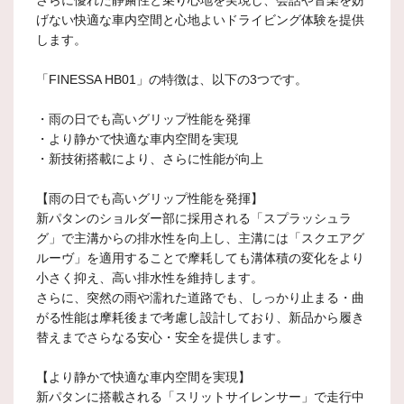
さらに優れた静粛性と乗り心地を実現し、会話や音楽を妨
げない快適な車内空間と心地よいドライビング体験を提供
します。
「FINESSA HB01」の特徴は、以下の3つです。
・雨の日でも高いグリップ性能を発揮
・より静かで快適な車内空間を実現
・新技術搭載により、さらに性能が向上
【雨の日でも高いグリップ性能を発揮】
新パタンのショルダー部に採用される「スプラッシュラ
グ」で主溝からの排水性を向上し、主溝には「スクエアグ
ルーヴ」を適用することで摩耗しても溝体積の変化をより
小さく抑え、高い排水性を維持します。
さらに、突然の雨や濡れた道路でも、しっかり止まる・曲
がる性能は摩耗後まで考慮し設計しており、新品から履き
替えまでさらなる安心・安全を提供します。
【より静かで快適な車内空間を実現】
新パタンに搭載される「スリットサイレンサー」で走行中