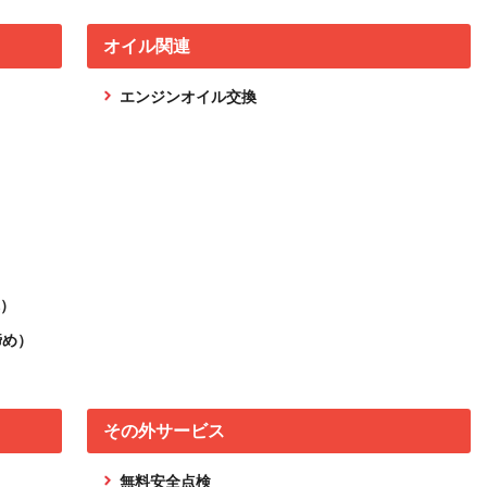
オイル関連
エンジンオイル交換
）
締め）
その外サービス
無料安全点検