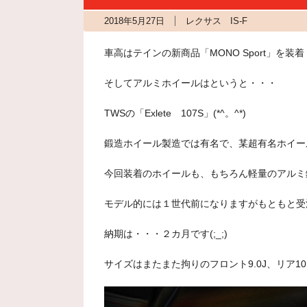
2018年5月27日
レクサス IS-F
車高はテインの新商品「MONO Sport」を装着
そしてアルミホイールはというと・・・
TWSの「Exlete 107S」(*^。^*)
鍛造ホイール製造では有名で、某超有名ホイールメ
今回装着のホイールも、もちろん軽量のアルミ
モデル的には１世代前になりますがもともと受
納期は・・・２カ月です(;_;)
サイズはまたまた拘りのフロント9.0J、リア10