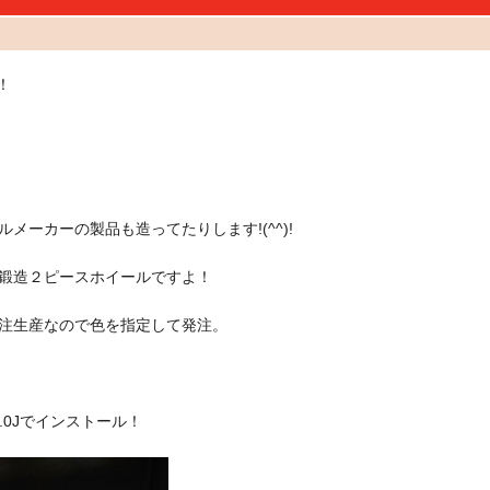
！
ーカーの製品も造ってたりします!(^^)!
鍛造２ピースホイールですよ！
注生産なので色を指定して発注。
.0Jでインストール！