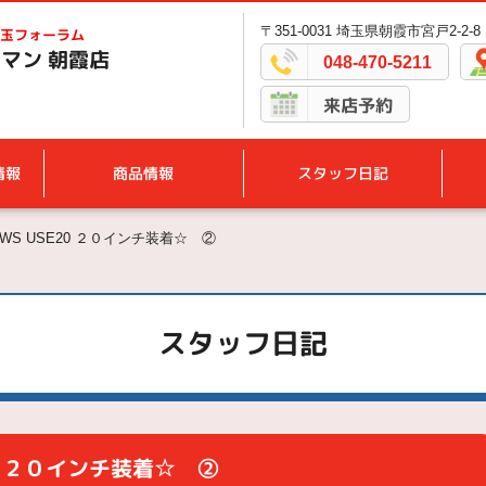
〒351-0031 埼玉県朝霞市宮戸2-2-8
玉フォーラム
マン 朝霞店
048-470-5211
来店予約
情報
商品情報
スタッフ日記
TWS USE20 ２０インチ装着☆ ②
スタッフ日記
20 ２０インチ装着☆ ②