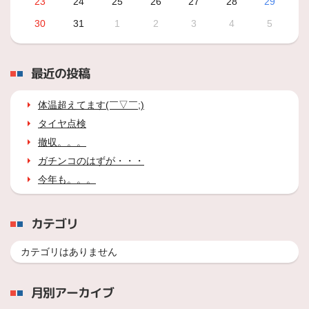
23
24
25
26
27
28
29
30
31
1
2
3
4
5
最近の投稿
体温超えてます(￣▽￣;)
タイヤ点検
撤収。。。
ガチンコのはずが・・・
今年も。。。
カテゴリ
カテゴリはありません
月別アーカイブ