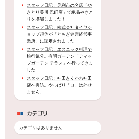
スタッフ日記：足利市の名店「や
きとり美川 巴町店」で絶品やきと
りを堪能しました！
スタッフ日記：株式会社タイヤシ
ョップ須佐が「とちぎ健康経営事
業所」に認定されました
スタッフ日記：エスニック料理で
旅行気分。有明ガーデン「ディッ
プガーデン テラス」へ行ってきま
した
スタッフ日記：神田きくかわ神田
店へ再訪。やっぱり「ロ」は外せ
ません。
カテゴリ
カテゴリはありません