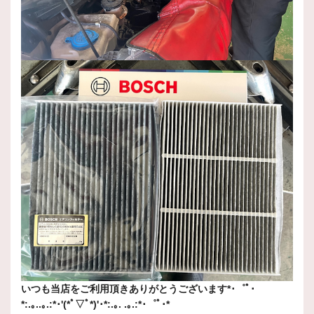
いつも当店をご利用頂きありがとうございます*･゜ﾟ･
*:.｡..｡.:*･'(*ﾟ▽ﾟ*)'･*:.｡. .｡.:*･゜ﾟ･*