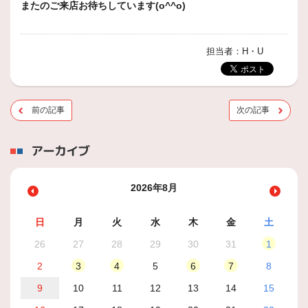
またのご来店お待ちしています(o^^o)
担当者：H・U
前の記事
次の記事
アーカイブ
2026年8月
日
月
火
水
木
金
土
26
27
28
29
30
31
1
2
3
4
5
6
7
8
9
10
11
12
13
14
15