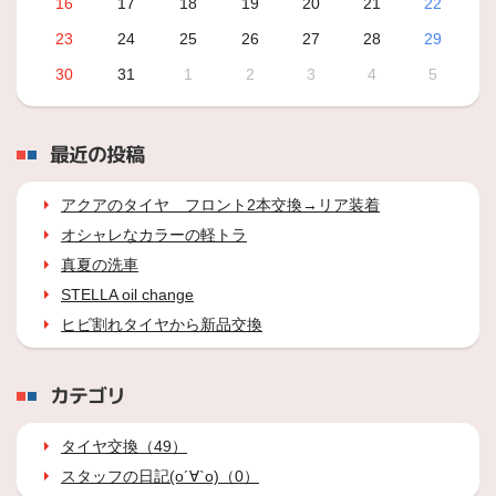
16
17
18
19
20
21
22
23
24
25
26
27
28
29
30
31
1
2
3
4
5
最近の投稿
アクアのタイヤ フロント2本交換→リア装着
オシャレなカラーの軽トラ
真夏の洗車
STELLA oil change
ヒビ割れタイヤから新品交換
カテゴリ
タイヤ交換（49）
スタッフの日記(о´∀`о)（0）