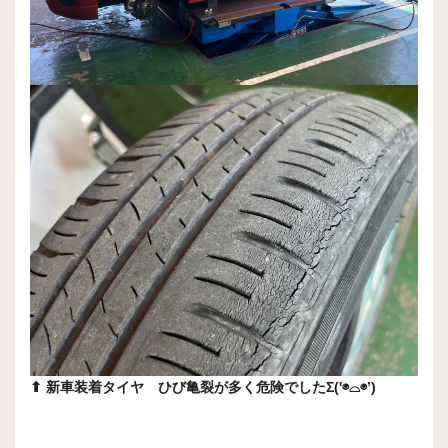
⬆︎ 新車装着タイヤ ひび亀裂が多く危険でしたΣ('◉⌓◉’)