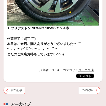
⬆︎
ブリヂストン NEWNO 165/65R15 ４本
作業完了！d(￣ ￣)
本日はご来店ご購入ありがとうございました*･゜ﾟ･
*:.｡..｡.:*･'(*ﾟ▽ﾟ*)'･*:.｡. .｡.:*･゜ﾟ･*
またのご来店お待ちしています(o^^o)
担当者：H・U カテゴリ：
タイヤ交換
前の記事
次の記事
アーカイブ