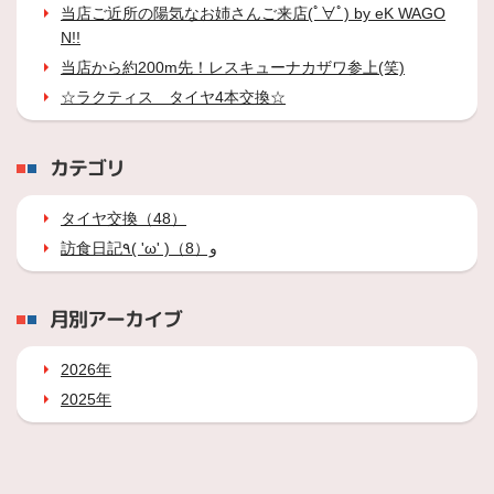
当店ご近所の陽気なお姉さんご来店(ﾟ∀ﾟ) by eK WAGO
N!!
当店から約200m先！レスキューナカザワ参上(笑)
☆ラクティス タイヤ4本交換☆
カテゴリ
タイヤ交換（48）
訪食日記٩( 'ω' )و（8）
月別アーカイブ
2026年
2025年