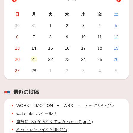
日
月
火
水
木
金
土
30
31
1
2
3
4
5
6
7
8
9
10
11
12
13
14
15
16
17
18
19
20
21
22
23
24
25
26
27
28
1
2
3
4
5
最近の投稿
WORK EMOTION + WRX ＝ かっこいい(^^♪
watanabe ホイール‼‼
事故につながらなくてよかった…(´;ω;｀)
めっちゃキレイなAE86(^^♪