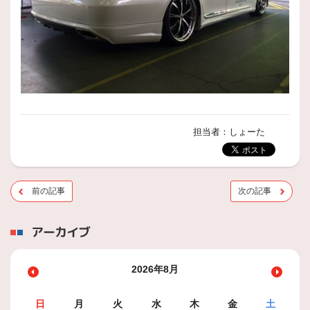
担当者：しょーた
前の記事
次の記事
アーカイブ
2026年8月
日
月
火
水
木
金
土