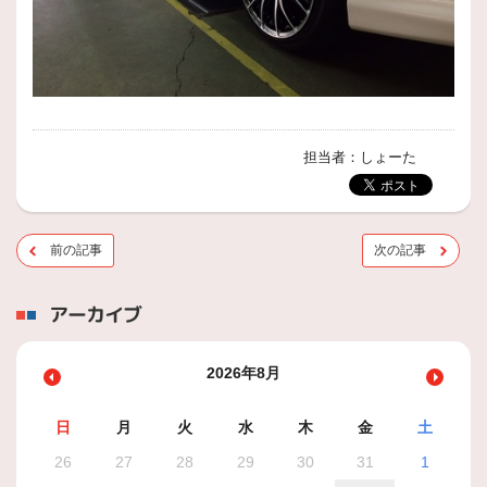
担当者：しょーた
前の記事
次の記事
アーカイブ
2026年8月
日
月
火
水
木
金
土
26
27
28
29
30
31
1