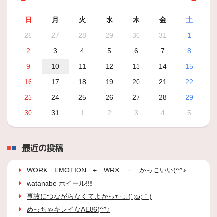
日
月
火
水
木
金
土
26
27
28
29
30
31
1
2
3
4
5
6
7
8
9
10
11
12
13
14
15
16
17
18
19
20
21
22
23
24
25
26
27
28
29
30
31
1
2
3
4
5
最近の投稿
WORK EMOTION + WRX ＝ かっこいい(^^♪
watanabe ホイール‼‼
事故につながらなくてよかった…(´;ω;｀)
めっちゃキレイなAE86(^^♪