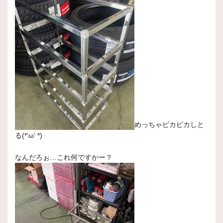
めっちゃピカピカしと
る(*‘ω‘ *)
なんだろぉ…これ何ですかー？