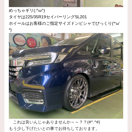
めっちゃギリ(;^ω^)
タイヤは225/35R19セイバーリングSL201
ホイールはお客様のご指定サイズドンピシャでびっくり(*‘ω‘
*)
これは良いんじゃありませんか～～？？(#^.^#)
もう少し下げたいとの事でお待ちしております。