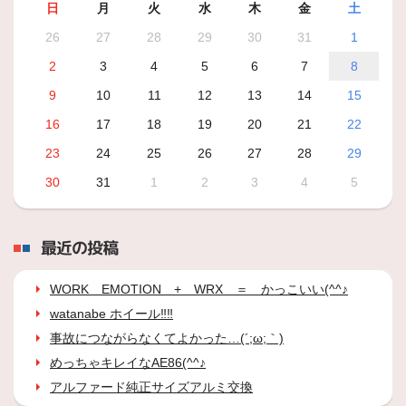
日
月
火
水
木
金
土
26
27
28
29
30
31
1
2
3
4
5
6
7
8
9
10
11
12
13
14
15
16
17
18
19
20
21
22
23
24
25
26
27
28
29
30
31
1
2
3
4
5
最近の投稿
WORK EMOTION + WRX ＝ かっこいい(^^♪
watanabe ホイール‼‼
事故につながらなくてよかった…(´;ω;｀)
めっちゃキレイなAE86(^^♪
アルファード純正サイズアルミ交換