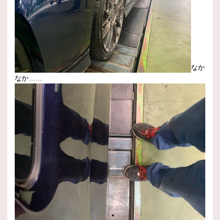
なか
なか……