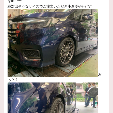
をIN‼‼‼‼
絶対出そうなサイズでご注文いただき小倉冷や汗(;'∀')
お
っ？？