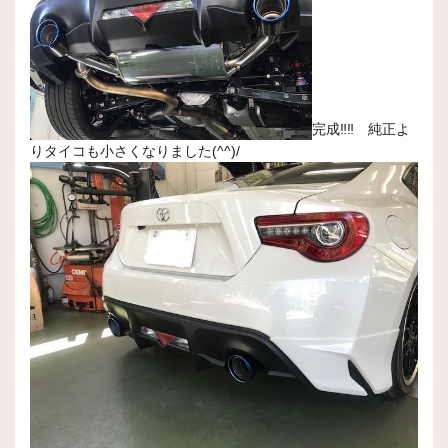
完成‼‼ 純正よ
りタイコも小さくなりました(^^)/