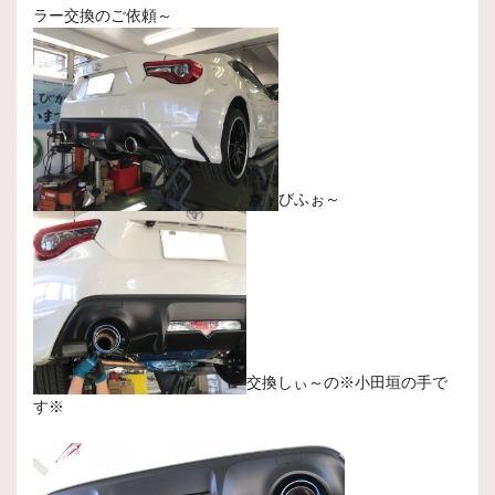
ラー交換のご依頼～
びふぉ～
交換しぃ～の※小田垣の手で
す※