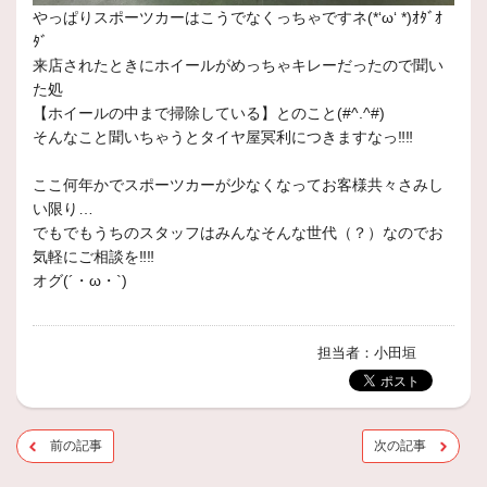
やっぱりスポーツカーはこうでなくっちゃですネ(*‘ω‘ *)ｵﾀﾞｵ
ﾀﾞ
来店されたときにホイールがめっちゃキレーだったので聞い
た処
【ホイールの中まで掃除している】とのこと(#^.^#)
そんなこと聞いちゃうとタイヤ屋冥利につきますなっ‼‼
ここ何年かでスポーツカーが少なくなってお客様共々さみし
い限り…
でもでもうちのスタッフはみんなそんな世代（？）なのでお
気軽にご相談を‼‼
オグ(´・ω・`)
担当者：小田垣
前の記事
次の記事