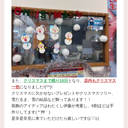
また、
クリスマスまで残り10日
となり、
店内もクリスマス
一色
になりました!(^^)!
クリスマスに欠かせないプレゼントやクリスマスツリー、
雪だるま、雪の結晶など飾ってあります！！
装飾のアイディアはわたくし伊藤が考案し、6割ほどは手
作りしてます( *´艸｀)
是非是非見に来ていただけたら嬉しいです(≧▽≦)