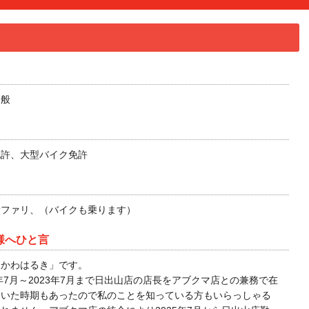
全般
免許、大型バイク免許
サファリ、（バイクも乗ります）
様へひと言
るかわはるき」です。
1年7月～2023年7月まで日出山店の店長をアブクマ店との兼務で在
ていた時期もあったので私のことを知っている方もいらっしゃる