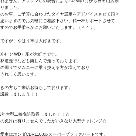
れません。アブクマ店の統合により2025年7月から日出山店勤
なりました。
様のお車、ご予算に合わせたタイヤ選定をアドバイスさせて頂き
と思いますのでお気軽にご相談下さい、精一杯サポートさせて
ますのでお手柔らかにお願いいたします。（＾＾；）
とですが、やはり車は大好きです。
X４（4WD）系が大好きです。
の林道走行なども楽しんで走っております。
私の周りでジムニーに乗り換える方が増えており
もうれしく思います。
好きの方もご来店お待ちしております。
談議致しましょう！！
13年大型二輪免許取得しました！！☆
クの免許は有りませんでしたがいきなり大型チャレンジ☆
愛車はホンダCBR1100xxスーパーブラックバードです。