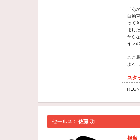
「あ
自動車
ってき
まし
至ら
イフ
ここ
よろ
スタ
REGN
セールス：
佐藤 功
担当