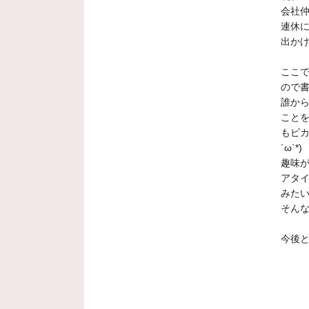
会社
連休
出か
ここ
ので書
誰か
こと
もピカ
´ω`*)
趣味
アタイ
みたいで
そん
今後と