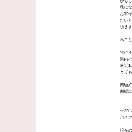
かもし
務に
お客
たい
頂き
私ご
特に４
県内
最近
とて
四駆
四駆
☆20
バイ
現在の