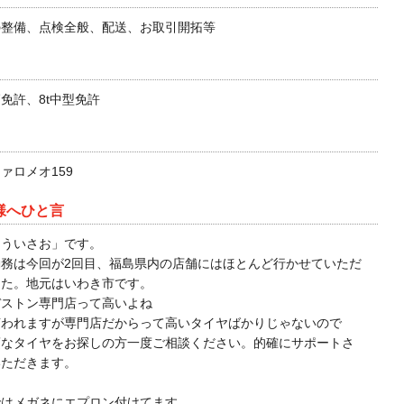
の整備、点検全般、配送、お取引開拓等
免許、8t中型免許
ァロメオ159
様へひと言
とういさお」です。
勤務は今回が2回目、福島県内の店舗にはほとんど行かせていただ
した。地元はいわき市です。
ヂストン専門店って高いよね
言われますが専門店だからって高いタイヤばかりじゃないので
頃なタイヤをお探しの方一度ご相談ください。的確にサポートさ
いただきます。
ではメガネにエプロン付けてます。