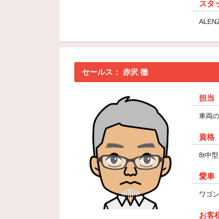
スタ
ALEN
セールス：
赤沢 徹
担当
車両
資格
8t中
愛車
ワゴン
お客