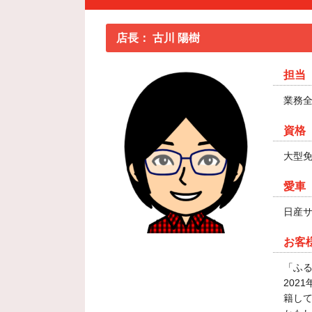
店長：
古川 陽樹
担当
業務
資格
大型
愛車
日産
お客
「ふ
202
籍し