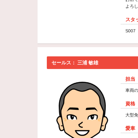
よろ
スタ
S007
セールス：
三浦 敏雄
担当
車両
資格
大型
愛車