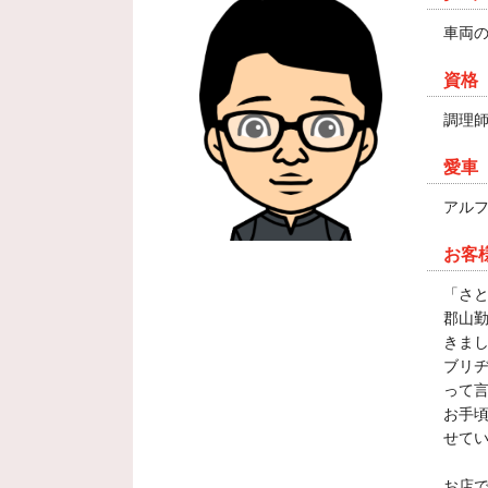
車両
資格
調理師
愛車
アルフ
お客
「さ
郡山
きま
ブリ
って
お手
せて
お店