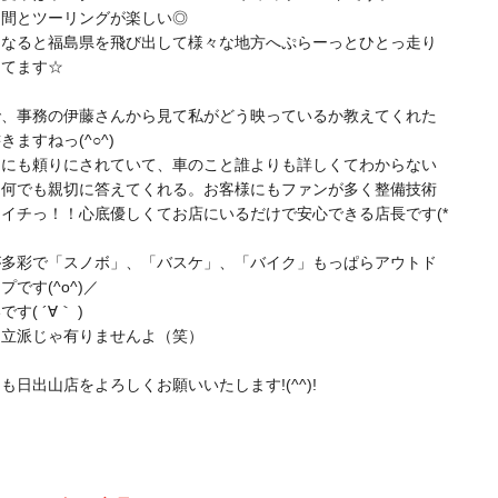
仲間とツーリングが楽しい◎
になると福島県を飛び出して様々な地方へぷらーっとひとっ走り
けてます☆
で、事務の伊藤さんから見て私がどう映っているか教えてくれた
きますねっ(^○^)
らにも頼りにされていて、車のこと誰よりも詳しくてわからない
を何でも親切に答えてくれる。お客様にもファンが多く整備技術
イチっ！！心底優しくてお店にいるだけで安心できる店長です(*
が多彩で「スノボ」、「バスケ」、「バイク」もっぱらアウトド
プです(^o^)／
す( ´∀｀ )
な立派じゃ有りませんよ（笑）
も日出山店をよろしくお願いいたします!(^^)!