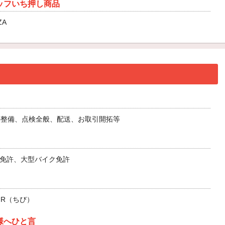
ッフいち押し商品
ZA
の整備、点検全般、配送、お取引開拓等
型免許、大型バイク免許
R（ちび）
様へひと言