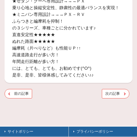
★セダン・クーペ専用設計→→→ＰＸ
乗り心地と操縦安定性、静粛性の最適バランスを実現！
★ミニバン専用設計→→→ＰＸ－ＲＶ
ふらつきと編摩耗を抑制！
の３シリーズ、車種ごとに分かれています♪
直進安定性★★★★★
ぬれた路面★★★★★
編摩耗（片べりなど）も性能ＵＰ↑↑
高速道路走行が多い方！
年間走行距離が多い方！
には、とても、とても、お勧めです(^O^)
是非、是非、皆様体感してみてください♪♪
前の記事
次の記事
サイトポリシー
プライバシーポリシー