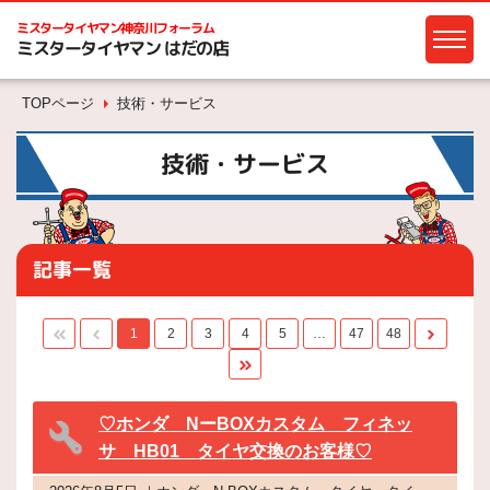
ミスタータイヤマン
神奈川フォーラム
ミスタータイヤマン はだの店
TOPページ
技術・サービス
技術・サービス
記事一覧
1
2
3
4
5
…
47
48
♡ホンダ NーBOXカスタム フィネッ
サ HB01 タイヤ交換のお客様♡