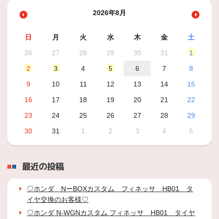
2026年8月
日
月
火
水
木
金
土
26
27
28
29
30
31
1
2
3
4
5
6
7
8
9
10
11
12
13
14
15
16
17
18
19
20
21
22
23
24
25
26
27
28
29
30
31
1
2
3
4
5
最近の投稿
♡ホンダ NーBOXカスタム フィネッサ HB01 タ
イヤ交換のお客様♡
♡ホンダ N-WGNカスタム フィネッサ HB01 タイヤ