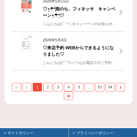
2026年5月11日
♡⋆̩☂︎*̣̩雨のち、フィネッサ キャンペ
ーン⋆̩☂︎*̣̩♡
こんにちは(´˘`＊)
キャンペーンのお知らせです⟡.*
2026年5月4日
♡来店予約 WEBからできるようにな
りました♡
こんにちは(*´˘`*)
いつもお電話でのご予約ありがとうございます⟡.*
1
2
3
4
5
…
33
34
サイトポリシー
プライバシーポリシー