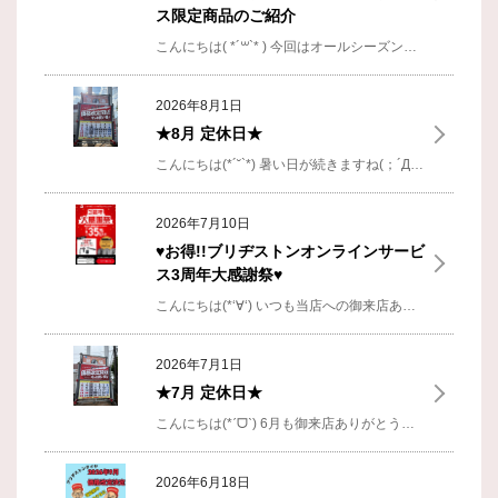
ス限定商品のご紹介
こんにちは( *´꒳`* )
今回はオールシーズンタイヤ
2026年8月1日
★8月 定休日★
こんにちは(*´˘`*)
暑い日が続きますね(；´Д`A体調崩されないようにしてください♡
2026年7月10日
♥お得!!ブリヂストンオンラインサービ
ス3周年大感謝祭♥
こんにちは(*‘∀‘)
いつも当店への御来店ありがとうございます
2026年7月1日
★7月 定休日★
こんにちは(*ˊᗜˋ)
6月も御来店ありがとうございました(〃´꒳`〃)
2026年6月18日