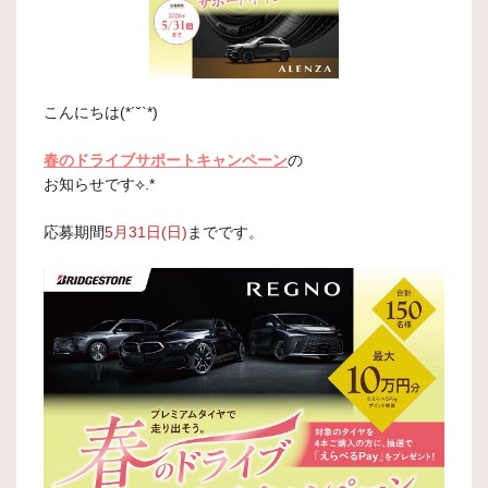
こんにちは(*´˘`*)
春のドライブサポートキャンペーン
の
お知らせです⟡.*
応募期間
5月31日(日)
までです。