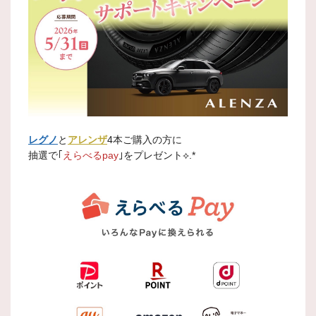
レグノ
と
アレンザ
4本ご購入の方に
抽選で｢
えらべるpay
｣をプレゼント⟡.*