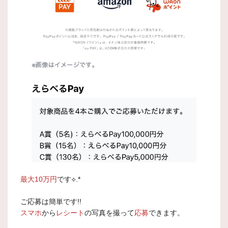
最大10万円
です⟡.*
ご応募は簡単です!!
スマホ
から
レシート
の写真を撮って
応募
できます。